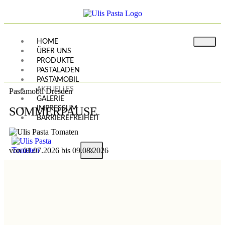
HOME
ÜBER UNS
PRODUKTE
PASTALADEN
PASTAMOBIL
AKTUELLES
Pastamobil Dresden
GALERIE
SOMMERPAUSE
IMPRESSUM
BARRIEREFREIHEIT
von 01.07.2026 bis 09.08.2026
X